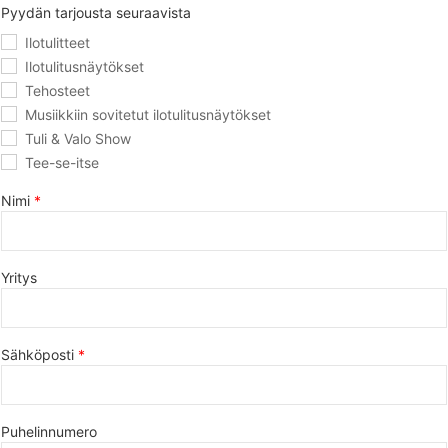
Pyydän tarjousta seuraavista
Ilotulitteet
Ilotulitusnäytökset
Tehosteet
Musiikkiin sovitetut ilotulitusnäytökset
Tuli & Valo Show
Tee-se-itse
Nimi
Yritys
Sähköposti
Puhelinnumero