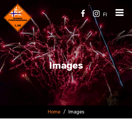
FI
Images
Home
/
Images