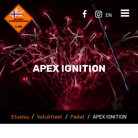
EN
APEX IGNITION
Etusivu
/
Ilotulitteet
/
Padat
/
APEX IGNITION