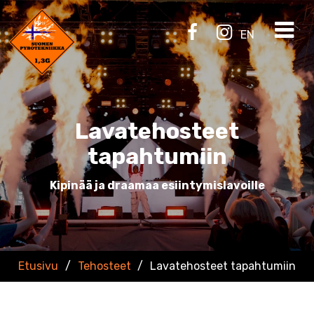
EN
Lavatehosteet
tapahtumiin
Kipinää ja draamaa esiintymislavoille
Etusivu
/
Tehosteet
/
Lavatehosteet tapahtumiin