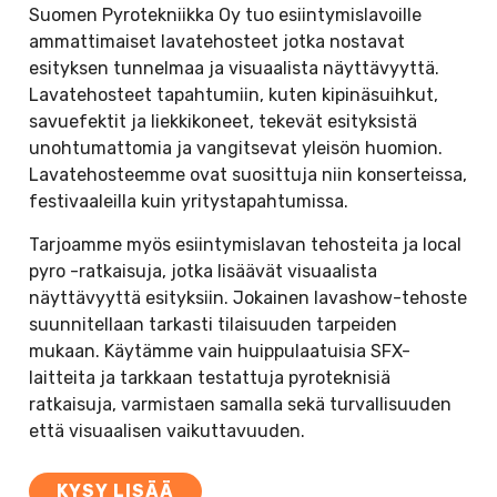
Suomen Pyrotekniikka Oy tuo esiintymislavoille
ammattimaiset lavatehosteet jotka nostavat
esityksen tunnelmaa ja visuaalista näyttävyyttä.
Lavatehosteet tapahtumiin, kuten kipinäsuihkut,
savuefektit ja liekkikoneet, tekevät esityksistä
unohtumattomia ja vangitsevat yleisön huomion.
Lavatehosteemme ovat suosittuja niin konserteissa,
festivaaleilla kuin yritystapahtumissa.
Tarjoamme myös esiintymislavan tehosteita ja local
pyro -ratkaisuja, jotka lisäävät visuaalista
näyttävyyttä esityksiin. Jokainen lavashow-tehoste
suunnitellaan tarkasti tilaisuuden tarpeiden
mukaan. Käytämme vain huippulaatuisia SFX-
laitteita ja tarkkaan testattuja pyroteknisiä
ratkaisuja, varmistaen samalla sekä turvallisuuden
että visuaalisen vaikuttavuuden.
KYSY LISÄÄ