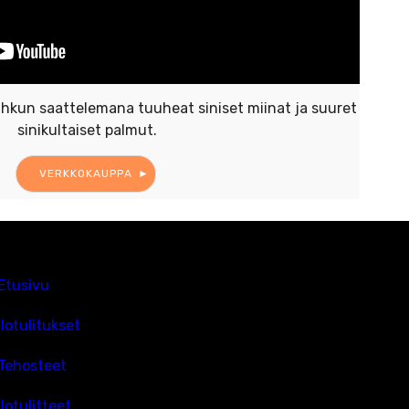
hkun saattelemana tuuheat siniset miinat ja suuret
sinikultaiset palmut.
VERKKOKAUPPA
Etusivu
Ilotulitukset
Tehosteet
Ilotulitteet