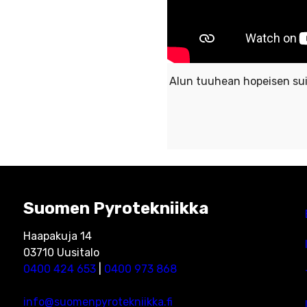
Alun tuuhean hopeisen sui
Suomen Pyrotekniikka
Haapakuja 14
03710 Uusitalo
0400 424 653
|
0400 973 868
info@suomenpyrotekniikka.fi