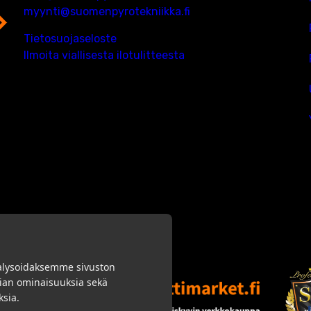
myynti@suomenpyrotekniikka.fi
Tietosuojaseloste
Ilmoita viallisesta ilotulitteesta
alysoidaksemme sivuston
dian ominaisuuksia sekä
sia.