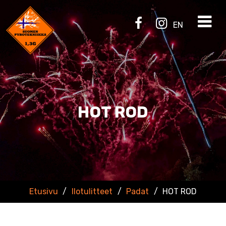
EN
HOT ROD
Etusivu
/
Ilotulitteet
/
Padat
/
HOT ROD