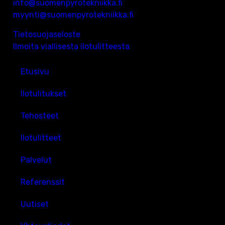
info@suomenpyrotekniikka.fi
myynti@suomenpyrotekniikka.fi
Tietosuojaseloste
Ilmoita viallisesta ilotulitteesta
Etusivu
Ilotulitukset
Tehosteet
Ilotulitteet
Palvelut
Referenssit
Uutiset