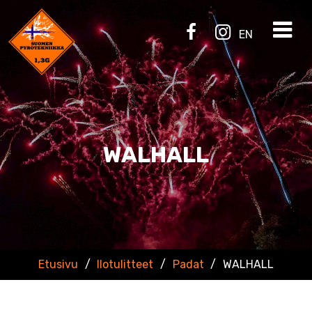
EN
WALHALL
Etusivu
/
Ilotulitteet
/
Padat
/
WALHALL